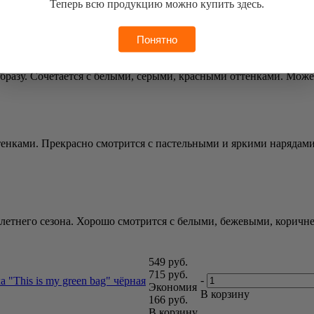
Теперь всю продукцию можно купить здесь.
жет сочетаться с любыми оттенками, стилями. Подойдет и для дел
Понятно
бразу. Сочетается с белыми, серыми, красными оттенками. Може
тенками. Прекрасно смотрится с пастельными и яркими нарядами.
летнего сезона. Хорошо смотрится с белыми, бежевыми, коричне
549
руб.
715
руб.
-
 "This is my green bag" чёрная
Экономия
В корзину
166
руб.
В корзину