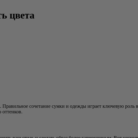
ть цвета
за. Правильное сочетание сумки и одежды играет ключевую роль 
 оттенков.
шить ваш стиль и сделать образ более гармоничным. Вот неско