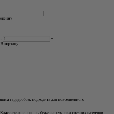
+
корзину
-
+
В корзину
ашим гардеробом, подходить для повседневного
 Классические черные, бежевые сумочки средних размеров —