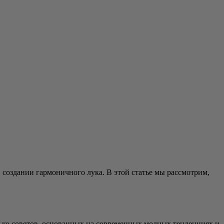
в создании гармоничного лука. В этой статье мы рассмотрим,
лько советов, основанных на современных модных тенденциях и