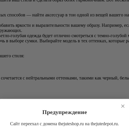
х способов — найти аксессуар в тон одной из вещей вашего нар
авить яркости и выразительности вашему образу. Например, есл
окружающих.
етло-голубая одежда будет отлично смотреться с темно-голубой 
ь в выборе сумки. Выбирайте модель в тех оттенках, которые 
ашего стиля:
сочетается с нейтральными оттенками, такими как черный, бел
×
отрится с одеждой в пастельных тонах, а также с белыми и серы
Предупреждение
Сайт переехал с домена thejuteshop.ru на thejutedepot.ru.