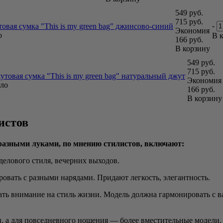
549
руб.
715
руб.
-
овая сумка "This is my green bag" джинсово-синий
Экономия
о
В 
166
руб.
В корзину
549
руб.
715
руб.
утовая сумка "This is my green bag" натуральный джут
Экономия
ло
166
руб.
В корзину
истов
 разными луками, по мнению стилистов, включают:
делового стиля, вечерних выходов.
овать с разными нарядами. Придают легкость, элегантность.
ть внимание на стиль жизни. Модель должна гармонировать с в
, а для повседневного ношения — более вместительные модели.